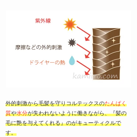
外的刺激から毛髪を守りコルテックスの
たんぱく
質
や
水分
が失われないように働きながら、『髪の
毛に艶を与えてくれる』のがキューティクルで
す。