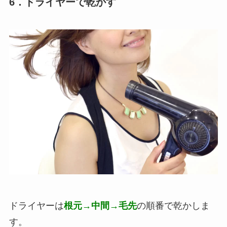
6．ドライヤーで乾かす
ドライヤーは
根元→中間→毛先
の順番で乾かしま
す。