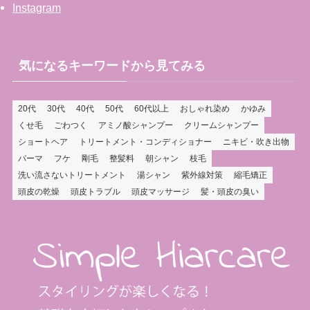
Instagram
気になるキーワードから見てみる
20代
30代
40代
50代
60代以上
おしゃれ染め
かゆみ
くせ毛
ごわつく
アミノ酸シャンプー
クリームシャンプー
ショートヘア
トリートメント・コンディショナー
ニキビ・吹き出物
パーマ
フケ
剛毛
整髪料
朝シャン
枝毛
洗い流さないトリートメント
湯シャン
紫外線対策
縮毛矯正
頭皮の乾燥
頭皮トラブル
頭皮マッサージ
髪・頭皮の臭い