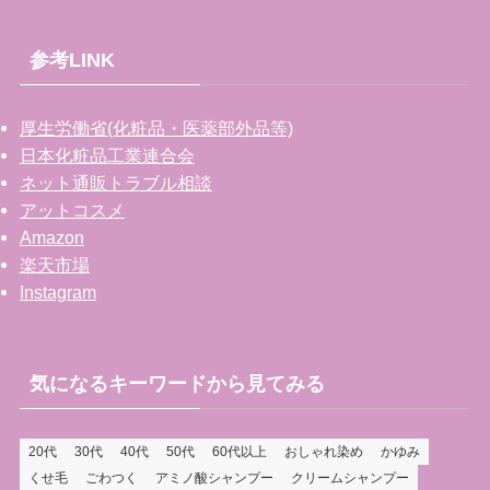
参考LINK
厚生労働省(化粧品・医薬部外品等)
日本化粧品工業連合会
ネット通販トラブル相談
アットコスメ
Amazon
楽天市場
Instagram
気になるキーワードから見てみる
20代
30代
40代
50代
60代以上
おしゃれ染め
かゆみ
くせ毛
ごわつく
アミノ酸シャンプー
クリームシャンプー