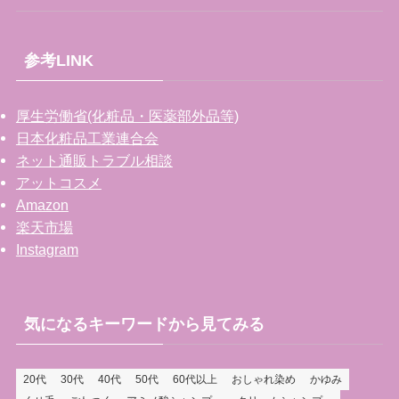
参考LINK
厚生労働省(化粧品・医薬部外品等)
日本化粧品工業連合会
ネット通販トラブル相談
アットコスメ
Amazon
楽天市場
Instagram
気になるキーワードから見てみる
20代
30代
40代
50代
60代以上
おしゃれ染め
かゆみ