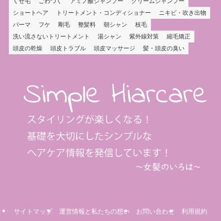
くせ毛
ごわつく
アミノ酸シャンプー
クリームシャンプー
ショートヘア
トリートメント・コンディショナー
ニキビ・吹き出物
パーマ
フケ
剛毛
整髪料
朝シャン
枝毛
洗い流さないトリートメント
湯シャン
紫外線対策
縮毛矯正
頭皮の乾燥
頭皮トラブル
頭皮マッサージ
髪・頭皮の臭い
サイトマップ
運営情報と私たちの想い
お問い合わせ
利用規約